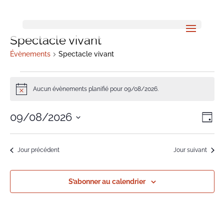
Spectacle vivant
Évènements
Spectacle vivant
Évènements
Aucun évènements planifié pour 09/08/2026.
Notice
for
Na
Na
09/08/2026
09/08/2026
Jour
d
Sélectionnez
pa
une
v
Jour précédent
Jour suivant
co
date.
É
S’abonner au calendrier